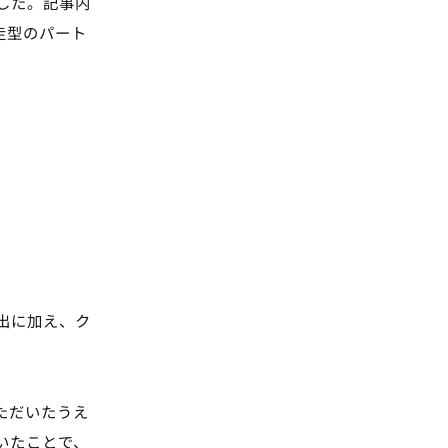
した。記事内
走型のパート
出に加え、ク
ただいたうえ
いたことで、