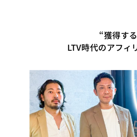
“獲得す
LTV時代のアフ