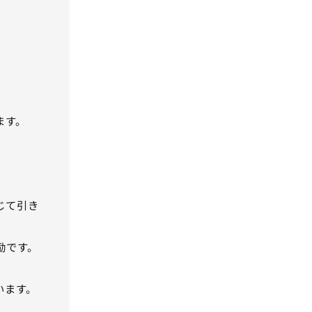
ます。
じて引き
励です。
います。