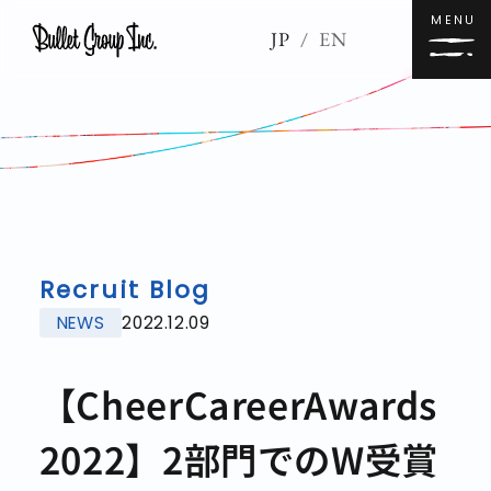
MENU
JP
/
EN
Recruit Blog
NEWS
2022.12.09
【CheerCareerAwards
2022】2部門でのW受賞