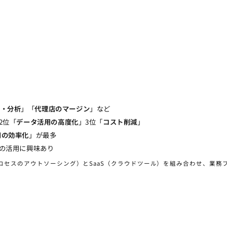
集・分析
」「
代理店のマージン
」など
2位「
データ活用の高度化
」3位「
コスト削減
」
用の効率化
」が最多
後の活用に興味あり
e）：BPO（業務プロセスのアウトソーシング）とSaaS（クラウドツール）を組み合わせ、